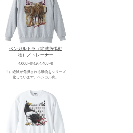
ベンガルトラ（絶滅危惧動
物）／トレーナー
4,000円(税込4,400円)
主に絶滅が危惧される動物をシリーズ
化しています。ベンガル虎。