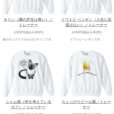
キリン（隣の芝生は青い）／
イワトビ ペンギン（人生に近
トレーナー
道はない）／トレーナー
4,000円(税込4,400円)
4,000円(税込4,400円)
緑のサングラスをかけたキリンです。
イワトビペンギンです。
シャム猫（何を考えている
ちょっぴりビール腹／トレー
の？）／トレーナー
ナー