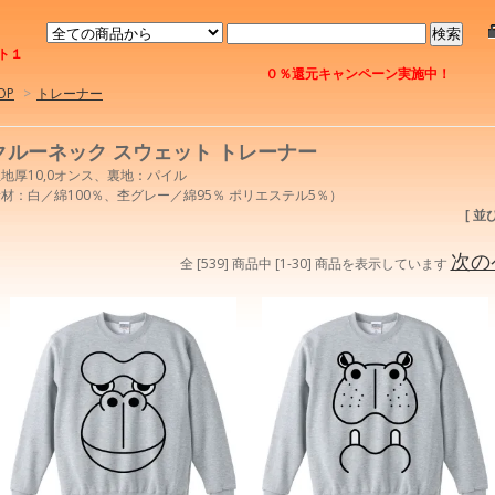
ト１
０％還元キャンペーン実施中！
OP
>
トレーナー
クルーネック スウェット トレーナー
地厚10,0オンス、裏地：パイル
材：白／綿100％、杢グレー／綿95％ ポリエステル5％）
[ 並
次の
全 [539] 商品中 [1-30] 商品を表示しています