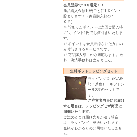
会員登録で10％還元！！
商品購入金額10円ごとに1ポイント
貯まります！（商品購入額の１
０％）
※ 貯まったポイントは次回ご購入時
に1ポイント1円でお値引きいたしま
す。
※ ポイントは会員登録された方にの
み付与されるサービスです。
※ 商品購入額にのみ適応します。送
料、決済手数料は含みません。
無料ギフトラッピングセット
ラッピング袋（EVA樹
脂・茶色）、ギフトシ
ール2枚のセットで
す。
ご注文者自身にお届け
する場合は、ラッピングせず商品に
同梱いたします。
ご注文者とお届け先名が違う場合
は、ラッピングし発送いたします。
金額がわかるものは同梱いたしませ
ん。