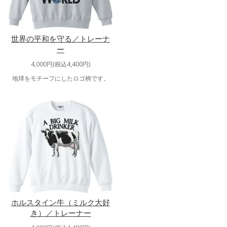
世界の平和を守る／トレーナ
ー
4,000円(税込4,400円)
地球をモチーフにしたロゴ柄です。
ホルスタイン牛（ミルク大好
き）／トレーナー