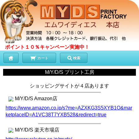
ポイント１０％キャンペーン実施中！
カート
検索
M/Y/D/S プリント工房
ショッピングサイトが４店あります
M/Y/D/S Amazon店
https://www.amazon.co.jp/s?me=AZXKG3S5XYB1O&mar
ketplaceID=A1VC38T7YXB528&redirect=true
M/Y/D/S 楽天市場店