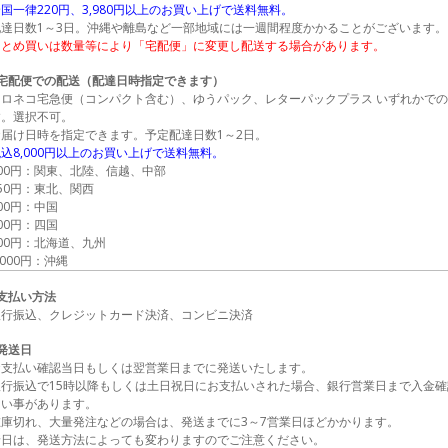
国一律220円、3,980円以上のお買い上げで送料無料。
配達日数1～3日。沖縄や離島など一部地域には一週間程度かかることがございます。
まとめ買いは数量等により「宅配便」に変更し配送する場合があります。
●宅配便での配送（配達日時指定できます）
クロネコ宅急便（コンパクト含む）、ゆうパック、レターパックプラス いずれかで
す。選択不可。
お届け日時を指定できます。予定配達日数1～2日。
込8,000円以上のお買い上げで送料無料。
600円：関東、北陸、信越、中部
50円：東北、関西
00円：中国
00円：四国
00円：北海道、九州
,000円：沖縄
■支払い方法
銀行振込、クレジットカード決済、コンビニ決済
発送日
お支払い確認当日もしくは翌営業日までに発送いたします。
銀行振込で15時以降もしくは土日祝日にお支払いされた場合、銀行営業日まで入金確
ない事があります。
在庫切れ、大量発注などの場合は、発送までに3～7営業日ほどかかります。
着日は、発送方法によっても変わりますのでご注意ください。