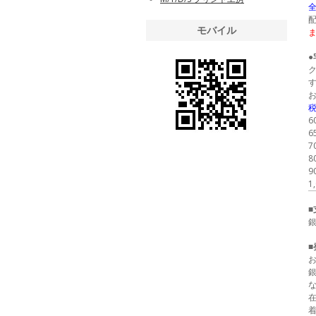
全
モバイル
税
6
7
8
9
1
■