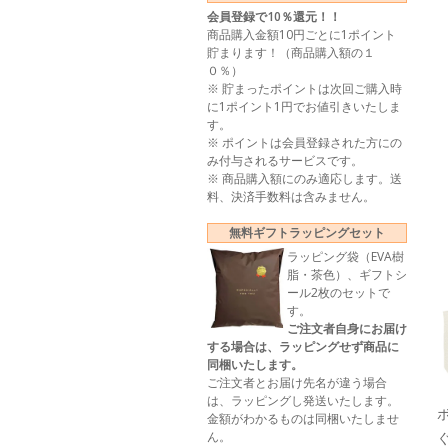
会員登録で10％還元！！
商品購入金額10円ごとに1ポイント
貯まります！（商品購入額の１
０％）
※ 貯まったポイントは次回ご購入時
に1ポイント1円でお値引きいたしま
す。
※ ポイントは会員登録された方にの
み付与されるサービスです。
※ 商品購入額にのみ適応します。送
料、決済手数料は含みません。
無料ギフトラッピングセット
ラッピング袋（EVA樹
脂・茶色）、ギフトシ
ール2枚のセットで
す。
ご注文者自身にお届け
する場合は、ラッピングせず商品に
同梱いたします。
ご注文者とお届け先名が違う場合
は、ラッピングし発送いたします。
金額がわかるものは同梱いたしませ
ん。