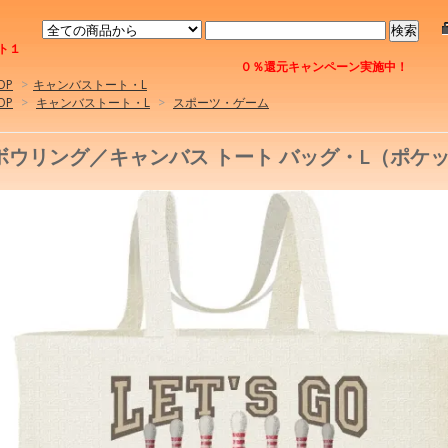
ト１
０％還元キャンペーン実施中！
OP
>
キャンバストート・L
OP
>
キャンバストート・L
>
スポーツ・ゲーム
ボウリング／キャンバス トート バッグ・L（ポケ