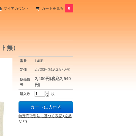
マイアカウント
カートを見る
0
ット無）
型番
140BL
2,700円(税込2,970円)
定価
2,400円(税込2,640
販売価
格
円)
枚
購入数
特定商取引法に基づく表記 (返品
など)