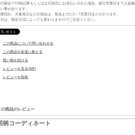
銀行振込で15時以降もしくは土日祝日にお支払いされた場合、銀行営業日まで入金確
ない事があります。
在庫切れ、大量発注などの場合は、発送までに3～7営業日ほどかかります。
着日は、発送方法によっても変わりますのでご注意ください。
この商品について問い合わせる
この商品を友達に教える
買い物を続ける
レビューを見る(0件)
レビューを投稿
この商品のレビュー
同柄コーディネート