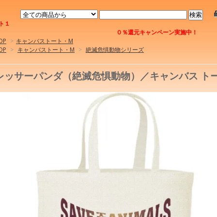
ト１
０％還元キャンペーン実施中！
OP
>
キャンバストート・M
OP
>
キャンバストート・M
>
絶滅危惧動物シリーズ
レッサーパンダ（絶滅危惧動物）／キャンバス トー