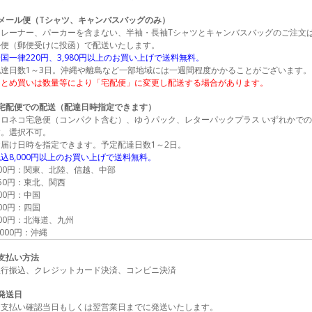
●メール便（Tシャツ、キャンバスバッグのみ）
トレーナー、パーカーを含まない、半袖・長袖Tシャツとキャンバスバッグのご注文
ル便（郵便受けに投函）で配送いたします。
国一律220円、3,980円以上のお買い上げで送料無料。
配達日数1～3日。沖縄や離島など一部地域には一週間程度かかることがございます。
まとめ買いは数量等により「宅配便」に変更し配送する場合があります。
●宅配便での配送（配達日時指定できます）
クロネコ宅急便（コンパクト含む）、ゆうパック、レターパックプラス いずれかで
す。選択不可。
お届け日時を指定できます。予定配達日数1～2日。
込8,000円以上のお買い上げで送料無料。
600円：関東、北陸、信越、中部
50円：東北、関西
00円：中国
00円：四国
00円：北海道、九州
,000円：沖縄
■支払い方法
銀行振込、クレジットカード決済、コンビニ決済
発送日
お支払い確認当日もしくは翌営業日までに発送いたします。