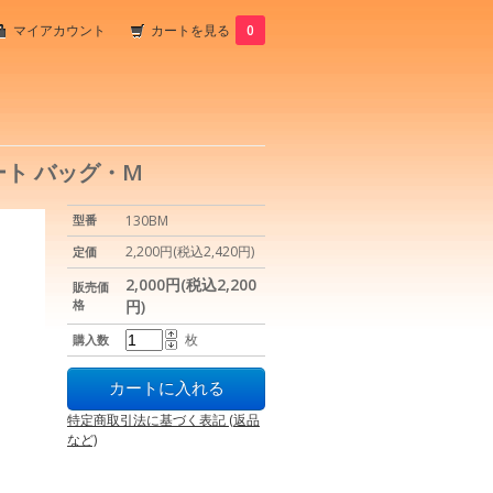
マイアカウント
カートを見る
0
ト バッグ・M
型番
130BM
2,200円(税込2,420円)
定価
2,000円(税込2,200
販売価
格
円)
枚
購入数
特定商取引法に基づく表記 (返品
など)