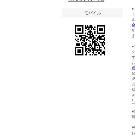
モバイル
全
税
6
7
8
9
1
■