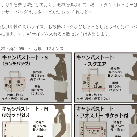
により生息数は減少しており、絶滅危惧されている。＜タグ：れっさー
レッサー パンダ れっさー ぱんだ レッド れっど＞
最も汎用性の高いサイズ。お散歩バッグなどちょっとしたお出かけにカ
ルに使えます。A3サイズを入れると数センチはみ出します。
素材：綿100% 生地厚：12オンス