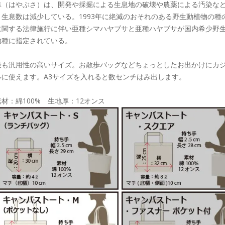
隼（はやぶさ）は、開発や採掘による生息地の破壊や農薬による汚染な
り生息数は減少している。1993年に絶滅のおそれのある野生動植物の種
に関する法律施行に伴い亜種シマハヤブサと亜種ハヤブサが国内希少野
物種に指定されている。
最も汎用性の高いサイズ。お散歩バッグなどちょっとしたお出かけにカ
ルに使えます。A3サイズを入れると数センチはみ出します。
素材：綿100% 生地厚：12オンス