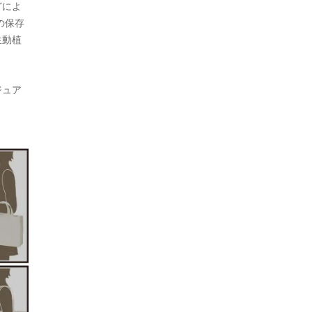
どによ
の保存
生動植
ジュア