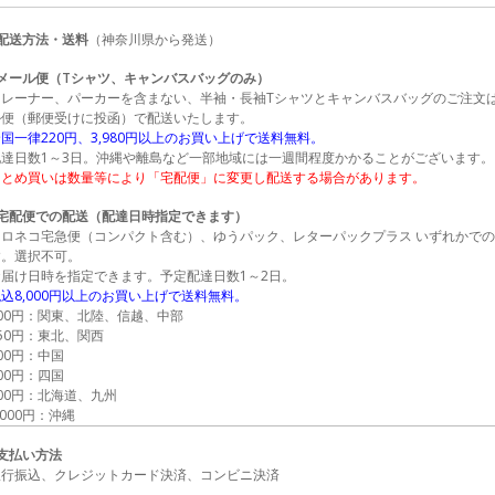
■配送方法・送料
（神奈川県から発送）
●メール便（Tシャツ、キャンバスバッグのみ）
トレーナー、パーカーを含まない、半袖・長袖Tシャツとキャンバスバッグのご注文
ル便（郵便受けに投函）で配送いたします。
国一律220円、3,980円以上のお買い上げで送料無料。
配達日数1～3日。沖縄や離島など一部地域には一週間程度かかることがございます。
まとめ買いは数量等により「宅配便」に変更し配送する場合があります。
●宅配便での配送（配達日時指定できます）
クロネコ宅急便（コンパクト含む）、ゆうパック、レターパックプラス いずれかで
す。選択不可。
お届け日時を指定できます。予定配達日数1～2日。
込8,000円以上のお買い上げで送料無料。
600円：関東、北陸、信越、中部
50円：東北、関西
00円：中国
00円：四国
00円：北海道、九州
,000円：沖縄
■支払い方法
銀行振込、クレジットカード決済、コンビニ決済