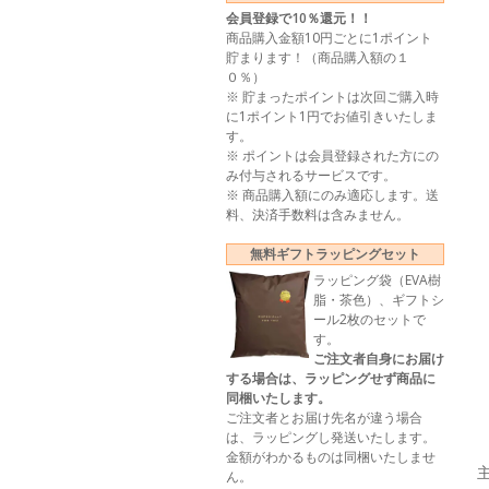
会員登録で10％還元！！
商品購入金額10円ごとに1ポイント
貯まります！（商品購入額の１
０％）
※ 貯まったポイントは次回ご購入時
に1ポイント1円でお値引きいたしま
す。
※ ポイントは会員登録された方にの
み付与されるサービスです。
※ 商品購入額にのみ適応します。送
料、決済手数料は含みません。
無料ギフトラッピングセット
ラッピング袋（EVA樹
脂・茶色）、ギフトシ
ール2枚のセットで
す。
ご注文者自身にお届け
する場合は、ラッピングせず商品に
同梱いたします。
ご注文者とお届け先名が違う場合
は、ラッピングし発送いたします。
金額がわかるものは同梱いたしませ
ん。