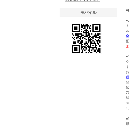
モバイル
全
税
6
7
8
9
1