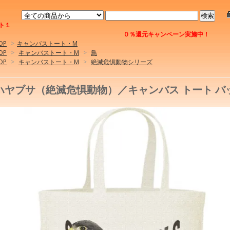
ト１
０％還元キャンペーン実施中！
OP
>
キャンバストート・M
OP
>
キャンバストート・M
>
鳥
OP
>
キャンバストート・M
>
絶滅危惧動物シリーズ
ハヤブサ（絶滅危惧動物）／キャンバス トート バ