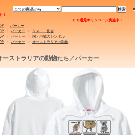
ト１
０％還元キャンペーン実施中！
OP
>
パーカー
OP
>
パーカー
>
リスト・集合
OP
>
パーカー
>
国・地域のシンボル
OP
>
パーカー
>
オーストラリアの動物
オーストラリアの動物たち／パーカー