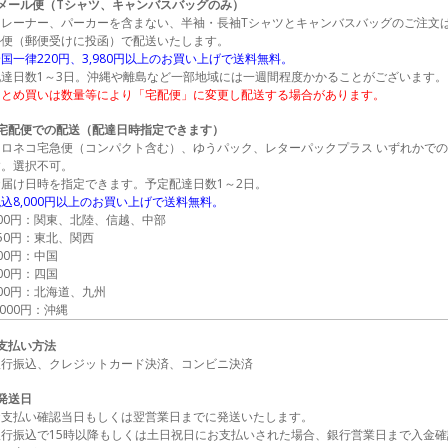
●メール便（Tシャツ、キャンバスバッグのみ）
トレーナー、パーカーを含まない、半袖・長袖Tシャツとキャンバスバッグのご注文
ル便（郵便受けに投函）で配送いたします。
国一律220円、3,980円以上のお買い上げで送料無料。
配達日数1～3日。沖縄や離島など一部地域には一週間程度かかることがございます。
まとめ買いは数量等により「宅配便」に変更し配送する場合があります。
●宅配便での配送（配達日時指定できます）
クロネコ宅急便（コンパクト含む）、ゆうパック、レターパックプラス いずれかで
す。選択不可。
お届け日時を指定できます。予定配達日数1～2日。
込8,000円以上のお買い上げで送料無料。
600円：関東、北陸、信越、中部
50円：東北、関西
00円：中国
00円：四国
00円：北海道、九州
,000円：沖縄
■支払い方法
銀行振込、クレジットカード決済、コンビニ決済
発送日
お支払い確認当日もしくは翌営業日までに発送いたします。
銀行振込で15時以降もしくは土日祝日にお支払いされた場合、銀行営業日まで入金確