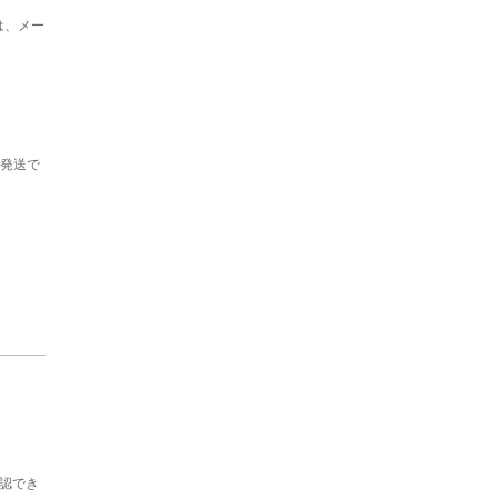
は、メー
の発送で
認でき