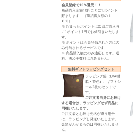
会員登録で10％還元！！
商品購入金額10円ごとに1ポイント
貯まります！（商品購入額の１
０％）
※ 貯まったポイントは次回ご購入時
に1ポイント1円でお値引きいたしま
す。
※ ポイントは会員登録された方にの
み付与されるサービスです。
※ 商品購入額にのみ適応します。送
料、決済手数料は含みません。
無料ギフトラッピングセット
ラッピング袋（EVA樹
脂・茶色）、ギフトシ
ール2枚のセットで
す。
ご注文者自身にお届け
する場合は、ラッピングせず商品に
同梱いたします。
ご注文者とお届け先名が違う場合
は、ラッピングし発送いたします。
金額がわかるものは同梱いたしませ
ん。