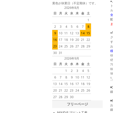
黄色が休業日（不定期休）です。
2026年8月
日
月
火
水
木
金
土
全
1
2
3
4
5
6
7
8
9
10
11
12
13
14
15
16
17
18
19
20
21
22
23
24
25
26
27
28
29
税
30
31
2026年9月
6
日
月
火
水
木
金
土
7
8
1
2
3
4
5
9
6
7
8
9
10
11
12
1
13
14
15
16
17
18
19
20
21
22
23
24
25
26
27
28
29
30
■
フリーページ
M/Y/D/S プリント工房