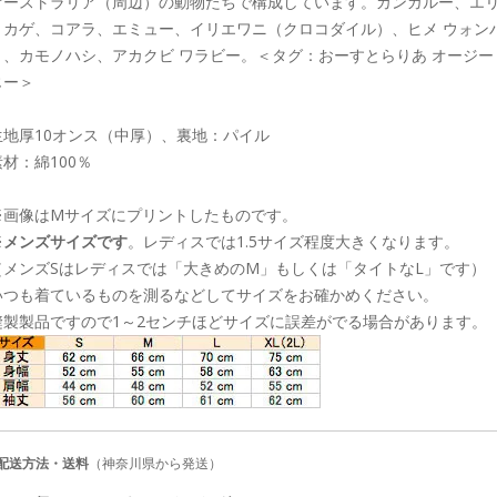
オーストラリア（周辺）の動物たちで構成しています。カンガルー、エ
トカゲ、コアラ、エミュー、イリエワニ（クロコダイル）、ヒメ ウォン
ト、カモノハシ、アカクビ ワラビー。＜タグ：おーすとらりあ オージー
じー＞
生地厚10オンス（中厚）、裏地：パイル
素材：綿100％
※画像はMサイズにプリントしたものです。
※
メンズサイズです
。レディスでは1.5サイズ程度大きくなります。
（メンズSはレディスでは「大きめのM」もしくは「タイトなL」です）
いつも着ているものを測るなどしてサイズをお確かめください。
縫製製品ですので1～2センチほどサイズに誤差がでる場合があります。
■配送方法・送料
（神奈川県から発送）