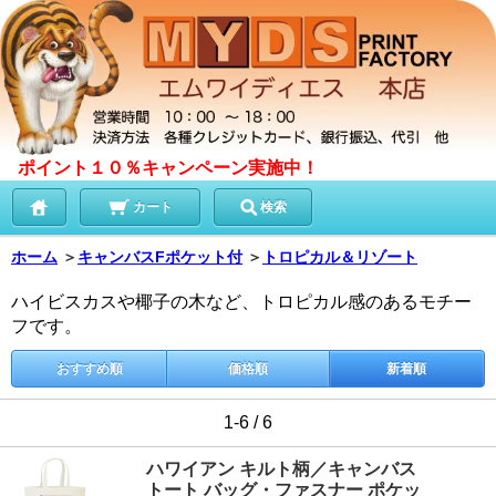
ポイント１０％キャンペーン実施中！
カート
検索
ホーム
＞
キャンバスFポケット付
＞
トロピカル＆リゾート
ハイビスカスや椰子の木など、トロピカル感のあるモチー
フです。
おすすめ順
価格順
新着順
1-6 / 6
ハワイアン キルト柄／キャンバス
トート バッグ・ファスナー ポケッ