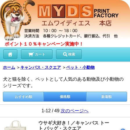
ポイント１０％キャンペーン実施中！
カート
検索
ホーム
＞
キャンバス・スクエア
＞
ペット・小動物
犬と猫を除く、ペットとして人気のある動物及び小動物の
シリーズです。
おすすめ順
価格順
新着順
1-12 / 49
次のページへ
ウサギ大好き！／キャンバス トー
ト バッグ・スクエア